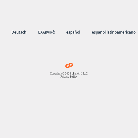
Deutsch
Ελληνικά
español
español latinoamericano
Copyright© 2026 cPanel, L.L.C.
Privacy Policy